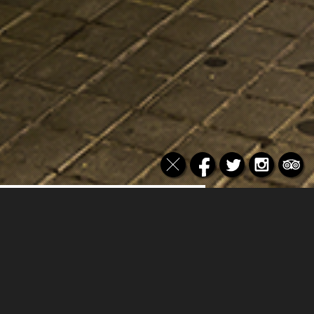
Un descans durant el dia de
treball
Al cor del districte 22@ en un espai
ample i lluminós obert a la plaça del
recinte de Barcelona Activa, d'ambient